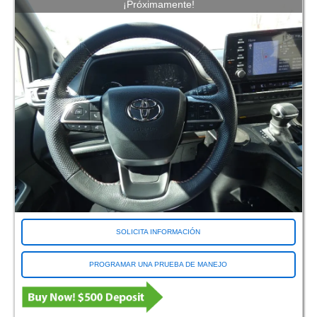
¡Próximamente!
Gris
Mocha Java Pearl
Orange
Rojo
Salsa Red Pearl
Plata
Blanco
Marca de conversión
Furgonetas adaptables
ATC
ATS
BraunAbility
SOLICITA INFORMACIÓN
Driverge
Eldorado
PROGRAMAR UNA PRUEBA DE MANEJO
Conversiones FR
Freedom Motors
MV1