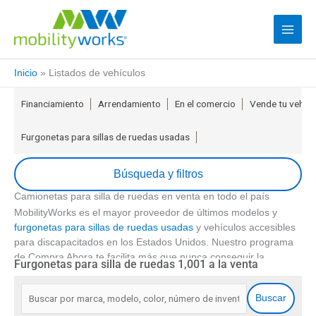
Inicio
»
Listados de vehículos
Financiamiento
Arrendamiento
En el comercio
Vende tu vehícu
Furgonetas para sillas de ruedas usadas
Búsqueda y filtros
Camionetas para silla de ruedas en venta en todo el país
actualización
Código Postal
MobilityWorks es el mayor proveedor de últimos modelos y
furgonetas para sillas de ruedas usadas
y vehículos accesibles
para discapacitados en los Estados Unidos. Nuestro programa
Precio Min.
de Compra Ahora te facilita más que nunca conseguir la
Furgonetas para silla de ruedas 1,001 a la venta
solución adecuada. Simplemente selecciónala, cómprala,
Precio Max.
16
disfrútala y si no es la adecuada para ti, devuélvela en 5 días.
.
Buscar
Con
sobre lugares 90
, ofrecemos financiamiento sin