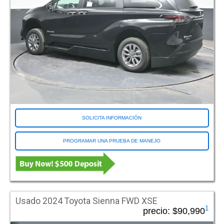
Piloto
ProMaster
Tierra de siena
Silverado 1500
velocista
Town and Country
Transit
Recorrer
Voyager
SOLICITA INFORMACIÓN
Color
PROGRAMAR UNA PRUEBA DE MANEJO
Negro
Azul
De ladrón a policía
Gris azulado
Marrón
Usado 2024 Toyota Sienna FWD XSE
Oro
1
precio:
$90,990
Verde