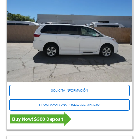
Mesquite TX (Dallas)
Miami, Florida
Monroeville PA (Pittsburgh)
Morrisville, Carolina del Norte (Raleigh)
Entrada de Murrells SC (Myrtle Beach)
Niles IL
Norfolk VA
Norristown PA
North Attleboro MA
North Chesterfield VA (Richmond)
Norte de Las Vegas NV (Las Vegas)
Norwood MA
SOLICITA INFORMACIÓN
Oakland CA
Ocala FL
PROGRAMAR UNA PRUEBA DE MANEJO
Omaha NE
Orlando FL
Ormond Beach FL (Bunnell)
Pasadena CA
Pelham AL (Birmingham)