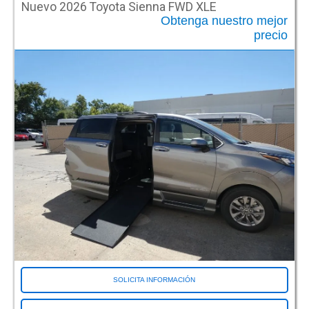
Nuevo 2026 Toyota Sienna FWD XLE
Plain City OH (Columbus)
Obtenga nuestro mejor
Plainfield IL
precio
Rancho Cordova CA (Sacramento)
Richfield OH (Centro de soporte)
Riverside CA
Roseville MN
Rossford OH (Toledo)
Saginaw MI
San Antonio TX (DeZavala)
Santa Clara CA
Savannah GA
Selma TX
Sharonville OH (Cincinnati)
Sur de Salt Lake UT (Salt Lake City)
Tacoma, Washington
Tampa FL
Té SD
SOLICITA INFORMACIÓN
Tulsa OK