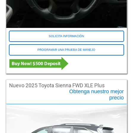
Entrada lateral
Operación de entrada
Automático
Manual
SOLICITA INFORMACIÓN
Tipo de entrada
PROGRAMAR UNA PRUEBA DE MANEJO
Desplegar
En piso
Modelo
Nuevo 2025 Toyota Sienna FWD XLE Plus
Econoline
Obtenga nuestro mejor
Explorar
precio
Express
Grand Caravan
MV1
Odyssey
Pacifica