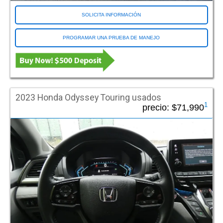
Ram (14)
SOLICITA INFORMACIÓN
Toyota (275)
PROGRAMAR UNA PRUEBA DE MANEJO
Tipo de vehiculo
Utilizado (413)
Nuevo/Usado (95)
Nuevo (493)
2023 Honda Odyssey Touring usados
DE ESTILO RESORT
1
precio:
$71,990
Full Size Van
Mini Van
MV1
Sedán
SUV
Camión
Lugar de entrada
Rear Entry