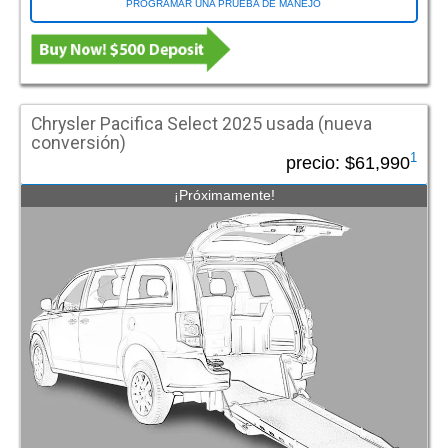
Van Nuys CA
PROGRAMAR UNA PRUEBA DE MANEJO
Villa Park IL
Waukesha WI (Milwaukee)
Wichita KS
Wilsonville O
Chrysler Pacifica Select 2025 usada (nueva
Woburn MA
conversión)
Woodbury NJ
1
precio:
$61,990
Woodinville WA
¡Próximamente!